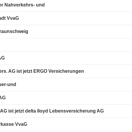
er Nahverkehrs- und
adt VvaG
 Braunschweig
AG
s. AG ist jetzt ERGO Versicherungen
uer-und
 AG
G ist jetzt delta lloyd Lebensversicherung AG
rkasse VvaG