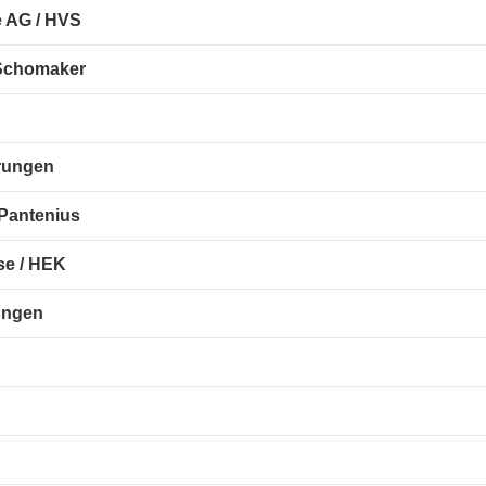
e AG / HVS
 Schomaker
rungen
 Pantenius
se / HEK
ungen