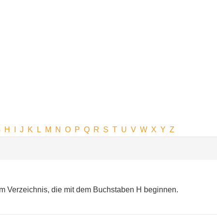
G
H
I
J
K
L
M
N
O
P
Q
R
S
T
U
V
W
X
Y
Z
m Verzeichnis, die mit dem Buchstaben H beginnen.