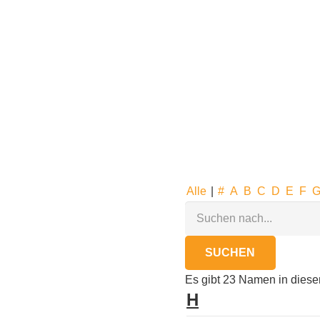
Alle
|
#
A
B
C
D
E
F
Es gibt 23 Namen in diese
H